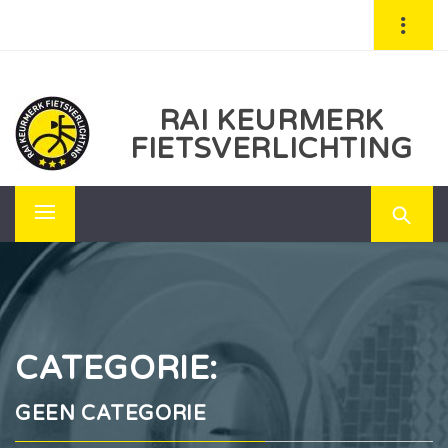
Skip
to
content
RAI KEURMERK
FIETSVERLICHTING
Primary
Menu
CATEGORIE:
GEEN CATEGORIE